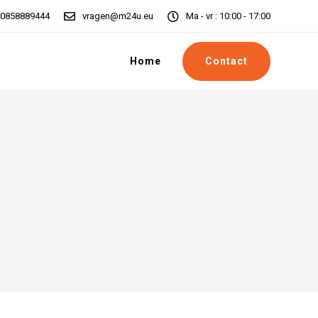
0858889444
vragen@m24u.eu
Ma - vr : 10:00 - 17:00
Contact
Home