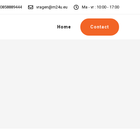
0858889444
vragen@m24u.eu
Ma - vr : 10:00 - 17:00
Contact
Home