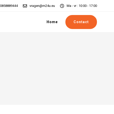
0858889444
vragen@m24u.eu
Ma - vr : 10:00 - 17:00
Contact
Home