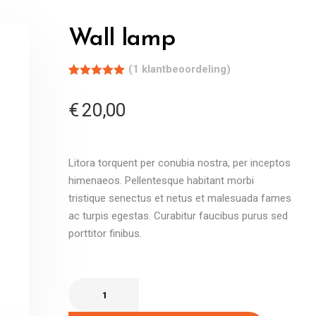
Wall lamp
(
1
klantbeoordeling)
Gewaardeerd
1
5.00
op 5
€
20,00
gebaseerd
op
klantbeoordeling
Litora torquent per conubia nostra, per inceptos
himenaeos. Pellentesque habitant morbi
tristique senectus et netus et malesuada fames
ac turpis egestas. Curabitur faucibus purus sed
porttitor finibus.