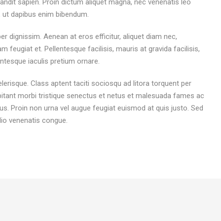
blandit sapien. Proin dictum aliquet magna, nec venenatis leo
, ut dapibus enim bibendum.
er dignissim. Aenean at eros efficitur, aliquet diam nec,
m feugiat et. Pellentesque facilisis, mauris at gravida facilisis,
lentesque iaculis pretium ornare.
elerisque. Class aptent taciti sociosqu ad litora torquent per
itant morbi tristique senectus et netus et malesuada fames ac
bus. Proin non urna vel augue feugiat euismod at quis justo. Sed
odio venenatis congue.