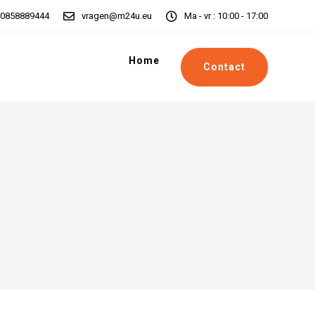
0858889444
vragen@m24u.eu
Ma - vr : 10:00 - 17:00
Home
Contact