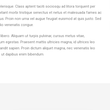
elerisque. Class aptent taciti sociosqu ad litora torquent per
itant morbi tristique senectus et netus et malesuada fames ac
bus. Proin non urna vel augue feugiat euismod at quis justo. Sed
odio venenatis congue.
libero. Aliquam ut turpis pulvinar, cursus metus vitae,
um egestas. Praesent mattis ultricies magna, id ultrices leo
blandit sapien. Proin dictum aliquet magna, nec venenatis leo
, ut dapibus enim bibendum.