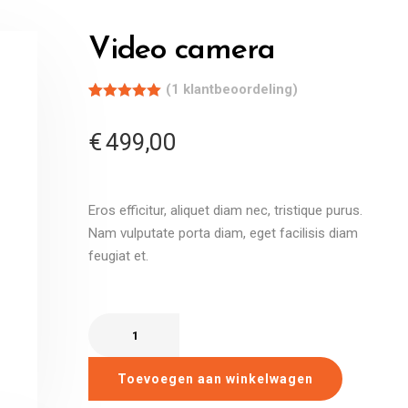
Video camera
(
1
klantbeoordeling)
Gewaardeerd
1
5.00
op 5
€
499,00
gebaseerd
op
klantbeoordeling
Eros efficitur, aliquet diam nec, tristique purus.
Nam vulputate porta diam, eget facilisis diam
feugiat et.
Toevoegen aan winkelwagen